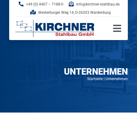
Zum
+49 (0) 4407 – 7188-0
info@kirchner-stahlbau.de
Inhalt
Westerburger Weg 14, D-26203 Wardenburg
springen
Toggl
Navig
Startseite
Unternehmen
UNTERNEHMEN
Startseite
|
Unternehmen
Leistungen
Referenzen
Vertrieb