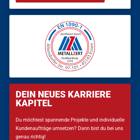
DEIN NEUES KARRIERE
KAPITEL
Du möchtest spannende Projekte und individuelle
Kundenaufträge umsetzen? Dann bist du bei uns
genau richtig!